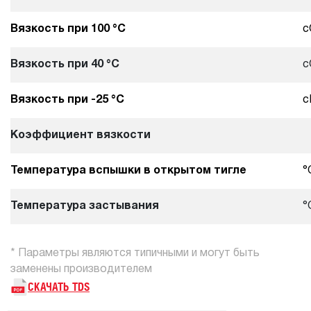
Вязкость при 100 °С
с
Вязкость при 40 °С
с
Вязкость при -25 °С
с
Коэффициент вязкости
Температура вспышки в открытом тигле
°
Температура застывания
°
* Параметры являются типичными и могут быть
заменены производителем
СКАЧАТЬ TDS