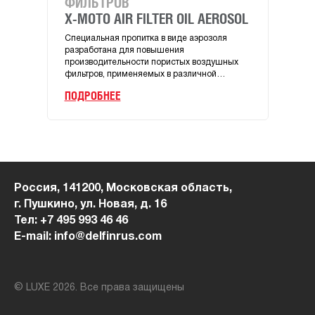
ФИЛЬТРОВ
MA
X-MOTO AIR FILTER OIL AEROSOL
X-M
Специальная пропитка в виде аэрозоля
Высо
разработана для повышения
мото
производительности пористых воздушных
для 4
фильтров, применяемых в различной
мотоц
мототехники с аналогичными фильтрующими
квадр
ПОДРОБНЕЕ
ПОД
элементами.
прои
испо
двиг
с фр
сцеп
двига
обес
Обра
Россия, 141200, Московская область,
защи
г. Пушкино, ул. Новая, д. 16
задир
инте
Тел: +7 495 993 46 46
темп
E-mail: info@delfinrus.com
анти
защи
обра
нейт
© LUXE 2026. Все права защищены
окис
увел
Стаб