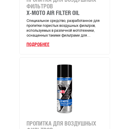
ФИЛЬТРОВ
MA
X-MOTO AIR FILTER OIL
X-M
Специальное средство, разработанное для
Высо
пропитки пористых воздушных фильтров,
мото
используемых в различной мототехники,
двига
оснащенных такими фильтрами для
спорт
улучшения фильтрации воздуха,
моток
ПОДРОБНЕЕ
ПОД
поступающего в двигатель.
эколо
ПРОПИТКА ДЛЯ ВОЗДУШНЫХ
4Т 