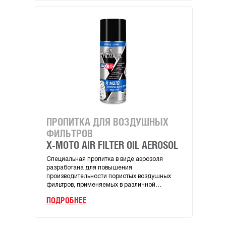
ПРОПИТКА ДЛЯ ВОЗДУШНЫХ
4Т 
ФИЛЬТРОВ
MA
X-MOTO AIR FILTER OIL AEROSOL
X-M
Специальная пропитка в виде аэрозоля
Высо
разработана для повышения
мото
производительности пористых воздушных
для 4
фильтров, применяемых в различной
мотоц
мототехники с аналогичными фильтрующими
квадр
ПОДРОБНЕЕ
ПОД
элементами.
прои
испо
двиг