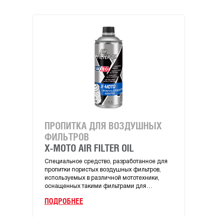
ПРОПИТКА ДЛЯ ВОЗДУШНЫХ
4Т 
ФИЛЬТРОВ
MA
X-MOTO AIR FILTER OIL
X-M
Специальное средство, разработанное для
Высо
пропитки пористых воздушных фильтров,
мото
используемых в различной мототехники,
двига
оснащенных такими фильтрами для
спорт
улучшения фильтрации воздуха,
моток
ПОДРОБНЕЕ
ПОД
поступающего в двигатель.
эколо