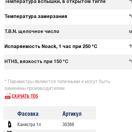
Температура вспышки, в открытом тигле
°
Температура замерзания
°
T.B.N. щелочное число
м
Испаряемость Noack, 1 час при 250 °С
%
HTHS, вязкость при 150 °С
°
* Параметры являются типичными и могут быть
заменены производителем
СКАЧАТЬ TDS
Фасовка
Артикул
Канистра 1л
30366