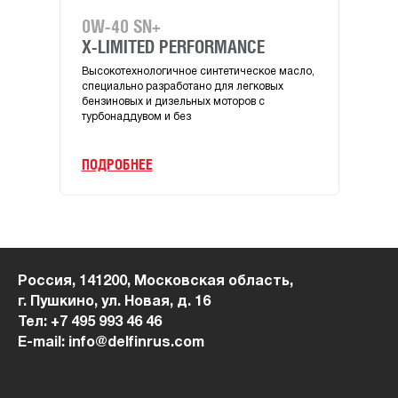
0W-40 SN+
LL 
X-LIMITED PERFORMANCE
X-L
Высокотехнологичное синтетическое масло,
Высо
специально разработано для легковых
спец
бензиновых и дизельных моторов с
бенз
турбонаддувом и без
турб
ПОДРОБНЕЕ
ПОД
Россия, 141200, Московская область,
г. Пушкино, ул. Новая, д. 16
Тел: +7 495 993 46 46
E-mail: info@delfinrus.com