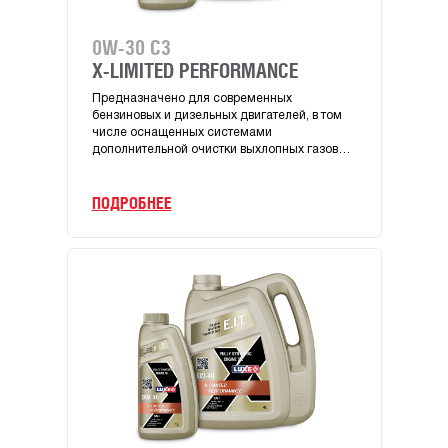
0W-30 C3
LL 
X-LIMITED PERFORMANCE
X-L
Предназначено для современных
Пред
бензиновых и дизельных двигателей, в том
бензи
числе оснащенных системами
числ
дополнительной очистки выхлопных газов
допо
(FAP и DPF).
(FAP 
ПОДРОБНЕЕ
ПОД