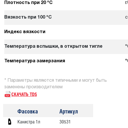
Плотность при 20 °С
г
Вязкость при 100 °С
с
Индекс вязкости
Температура вспышки, в открытом тигле
°
Температура замерзания
°
* Параметры являются типичными и могут быть
заменены производителем
СКАЧАТЬ TDS
Фасовка
Артикул
Канистра 1л
30531